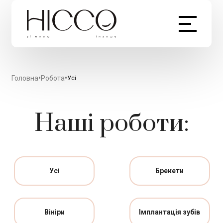
•
•
Головна
Робота
Усі
Наші роботи:
Усі
Брекети
Вініри
Імплантація зубів