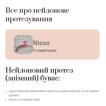
Все про нейлонове
протезування
Nisso
Стоматолог
Нейлоновий протез
(знімний) буває:
односторонній нейлоновий протез на нижню щелепу та на верхню
щелепу;
протез на передні зуби