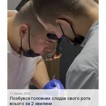
17 Липня, 2025
них злодіїв свого рота
Видалення зубів муд
илини
таке можливо?