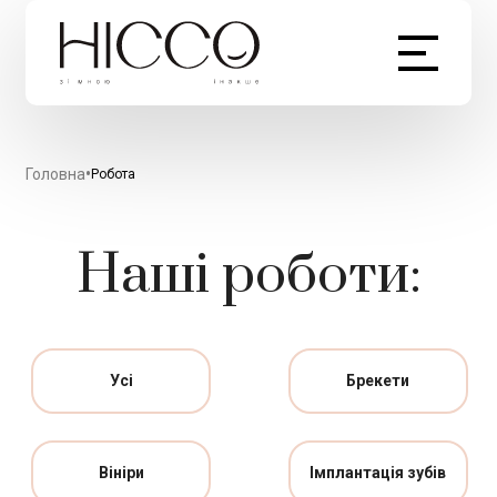
•
Головна
Робота
Наші роботи:
Усі
Брекети
Вініри
Імплантація зубів